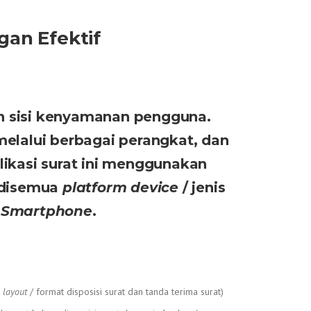
gan Efektif
an sisi kenyamanan pengguna.
melalui berbagai perangkat, dan
plikasi surat ini menggunakan
 disemua
platform
device
/ jenis
a
Smartphone
.
n
layout
/ format disposisi surat dan tanda terima surat)