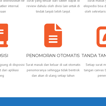
i distribusikan ke
Surat yang keluar dari satker dapat di
Surat masuk y
tker internal
review dahulu oleh divisi lain untuk di
ekspedisi bisa 
haan
tindak lanjuti lebih lanjut
oleh sekretari
SISI
PENOMORAN OTOMATIS
TANDA TA
gsung di disposisi
Surat masuk dan keluar di uat otomatis
Setiap surat m
 dari aplikasi
penomoranya sehingga tidak bentrok
tangan canvas b
ung
dan akan di ulang setiap tahun
pener