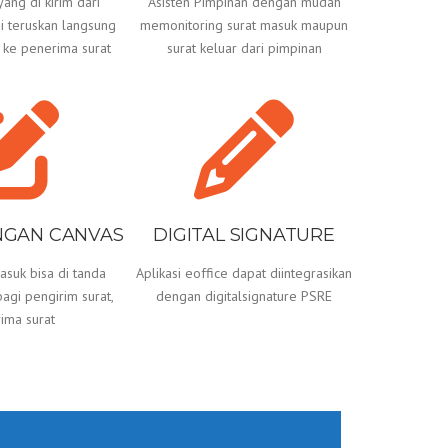
ang di kirim dari
Asisten Pimpinan dengan mudah
di teruskan langsung
memonitoring surat masuk maupun
s ke penerima surat
surat keluar dari pimpinan
NGAN CANVAS
DIGITAL SIGNATURE
asuk bisa di tanda
Aplikasi eoffice dapat diintegrasikan
agi pengirim surat,
dengan digitalsignature PSRE
ima surat