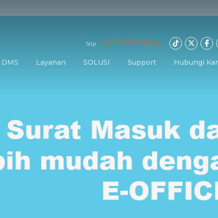
+62 21 8303894
Telp.
r DMS
Layanan
SOLUSI
Support
Hubungi Ka