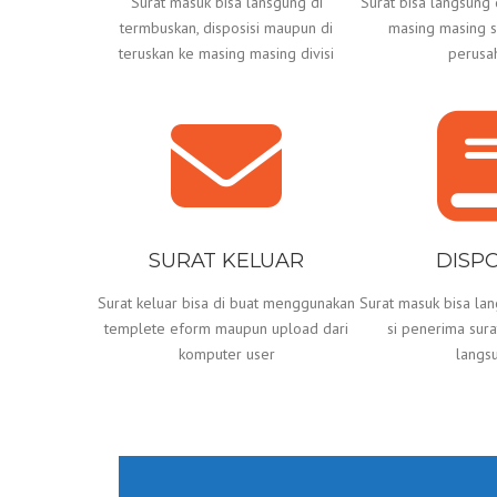
Surat masuk bisa lansgung di
Surat bisa langsung d
termbuskan, disposisi maupun di
masing masing sa
teruskan ke masing masing divisi
perusa
SURAT KELUAR
DISPO
Surat keluar bisa di buat menggunakan
Surat masuk bisa lan
templete eform maupun upload dari
si penerima surat
komputer user
langs