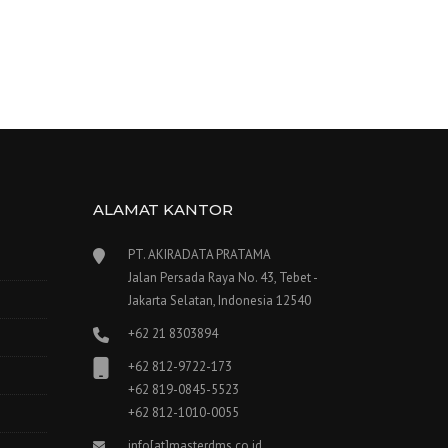
ALAMAT KANTOR
PT. AKIRADATA PRATAMA
Jalan Persada Raya No. 43, Tebet -
Jakarta Selatan, Indonesia 12540
+62 21 8303894
+62 812-9722-173
+62 819-0845-5523
+62 812-1010-0055
info[at]masterdms.co.id