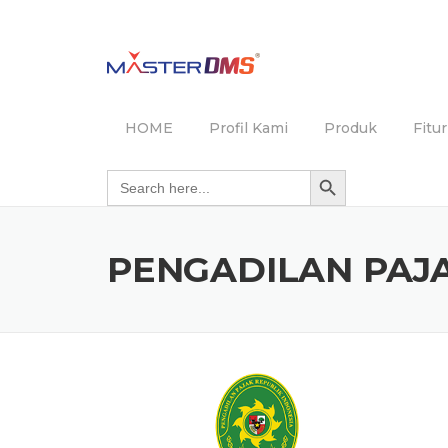
Skip
to
content
HOME
Profil Kami
Produk
Fitu
Search Button
Search for:
PENGADILAN PAJ