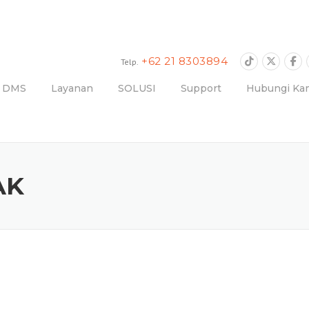
+62 21 8303894
Telp.
r DMS
Layanan
SOLUSI
Support
Hubungi Ka
AK